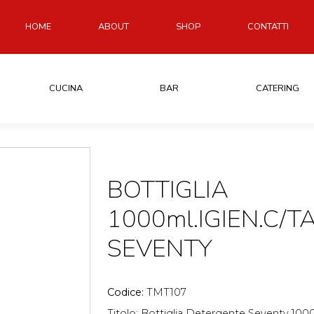
HOME
ABOUT
SHOP
CONTATTI
CUCINA
BAR
CATERING
BOTTIGLIA
1000ml.IGIEN.C/T
SEVENTY
Codice:
TMT107
Titolo: Bottiglia Detergente Seventy 10