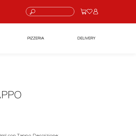
Cosa stai cercando?
PIZZERIA
DELIVERY
APPO
00ml con Tappo Descrizione: