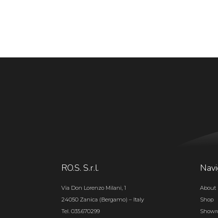
RO.S. S.r.l.
Navi
Via Don Lorenzo Milani, 1
About 
24050 Zanica (Bergamo) – Italy
Shop
Tel. 035.670299
Show