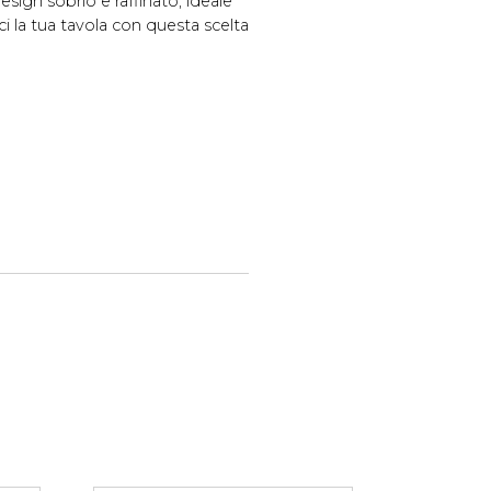
design sobrio e raffinato, ideale
ci la tua tavola con questa scelta