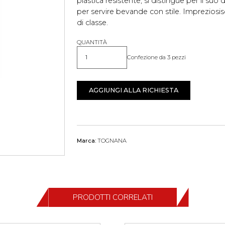
plastica resistente, si distingue per il suo 
per servire bevande con stile. Impreziosis
di classe.
QUANTITÀ
Confezione da 3 pezzi
Quantità
AGGIUNGI ALLA RICHIESTA
Marca:
TOGNANA
PRODOTTI CORRELATI