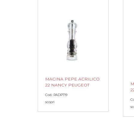
MACINA PEPE ACRILICO
M
22 NANCY PEUGEOT
2
Cod.: PADP719
Co
scopri
sc