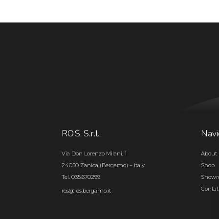
RO.S. S.r.l.
Navi
Via Don Lorenzo Milani, 1
About 
24050 Zanica (Bergamo) – Italy
Shop
Tel. 035.670299
Show
Contat
ros@ros.bergamo.it