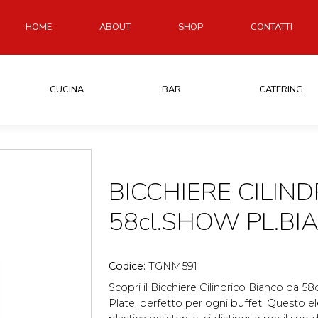
HOME
ABOUT
SHOP
CONTATTI
CUCINA
BAR
CATERING
BICCHIERE CILIND
58cl.SHOW PL.BI
Codice:
TGNM591
Scopri il Bicchiere Cilindrico Bianco da 5
Plate, perfetto per ogni buffet. Questo el