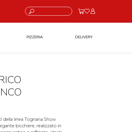
Cosa stai cercando?
PIZZERIA
DELIVERY
RICO
ANCO
8cl della linea Tognana Show
egante bicchiere, realizzato in