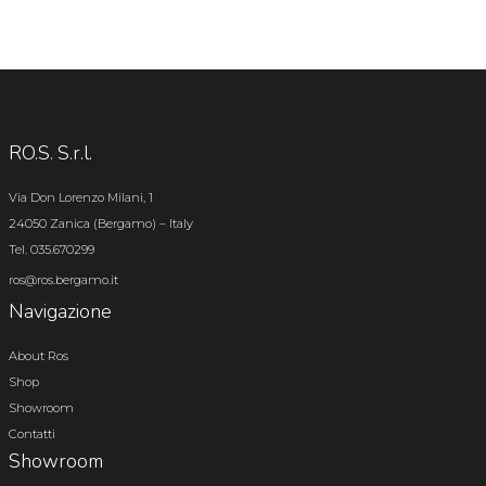
RO.S. S.r.l.
Via Don Lorenzo Milani, 1
24050 Zanica (Bergamo) – Italy
Tel. 035.670299
ros@ros.bergamo.it
Navigazione
About Ros
Shop
Showroom
Contatti
Showroom