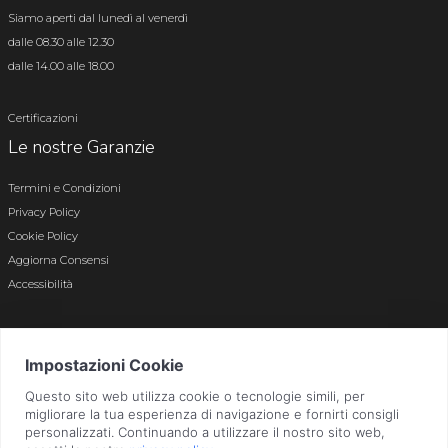
Siamo aperti dal lunedì al venerdì
dalle 08.30 alle 12.30
dalle 14.00 alle 18.00
Certificazioni
Le nostre Garanzie
Termini e Condizioni
Privacy Policy
Cookie Policy
Aggiorna Consensi
Accessibilità
© 2026 Tutti i diritti riservati · P.iva e c.f. 01496180165 · Iscr. registro imprese di
Bergamo n. 01496180165 · Capitale Sociale i.v. € 800.000,00