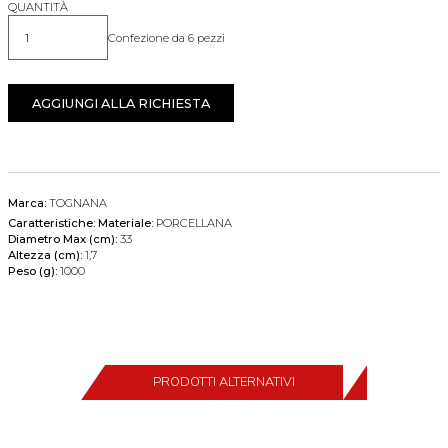
QUANTITÀ
Confezione da 6 pezzi
Quantità
AGGIUNGI ALLA RICHIESTA
Marca:
TOGNANA
Caratteristiche:
Materiale:
PORCELLANA
Diametro Max (cm):
33
Altezza (cm):
1,7
Peso (g):
1000
PRODOTTI ALTERNATIVI