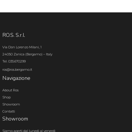
RO.S. S.r.l.
Via Don Lorenzo Milani, 1
24050 Zanica (Bergamo) – Italy
Tel. 035.670299
ros@ros.bergamo.it
Navigazione
About Ros
Shop
Showroom
Contatti
Showroom
Siamo aperti dal lunedì al venerdì