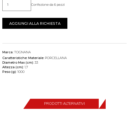
Confezione da 6 pezzi
Quantità
AGGIUNGI ALLA RICHIESTA
Marca:
TOGNANA
Caratteristiche:
Materiale:
PORCELLANA
Diametro Max (cm):
33
Altezza (cm):
1,7
Peso (g):
1000
PRODOTTI ALTERNATIVI