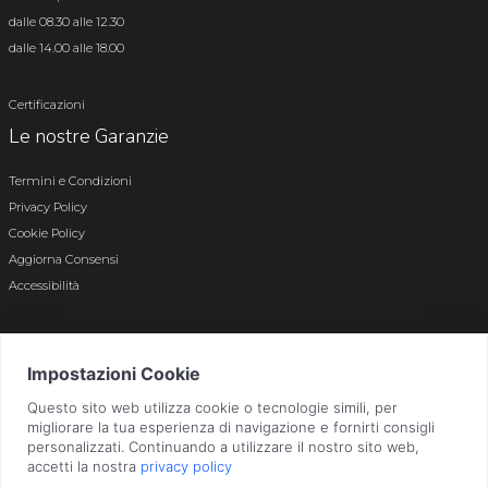
dalle 08.30 alle 12.30
dalle 14.00 alle 18.00
Certificazioni
Le nostre Garanzie
Termini e Condizioni
Privacy Policy
Cookie Policy
Aggiorna Consensi
Accessibilità
© 2026 Tutti i diritti riservati · P.iva e c.f. 01496180165 · Iscr. registro imprese di
Bergamo n. 01496180165 · Capitale Sociale i.v. € 800.000,00