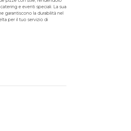
tue pizze con stile, rendendolo
catering e eventi speciali. La sua
 ne garantiscono la durabilità nel
a per il tuo servizio di