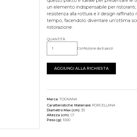
questo piatto è ideale per presentare le 
un elemento indispensabile per ristoranti, 
resistenza alla rottura e il design raffinato
tempo, facendolo diventare un'ottima scelt
ristorazione.
QUANTITÀ
Confezione da 6 pezzi
Quantità
AGGIUNGI ALLA RICHIESTA
Marca:
TOGNANA
Caratteristiche:
Materiale:
PORCELLANA
Diametro Max (cm):
33
Altezza (cm):
1,7
Peso (g):
1000