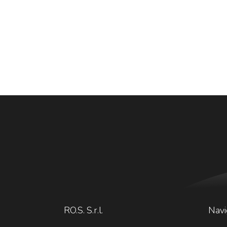
RO.S. S.r.l.
Navi