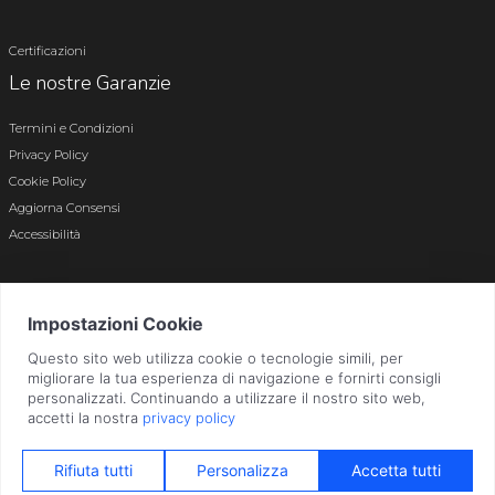
Certificazioni
Le nostre Garanzie
Termini e Condizioni
Privacy Policy
Cookie Policy
Aggiorna Consensi
Accessibilità
© 2026 Tutti i diritti riservati · P.iva e c.f. 01496180165 · Iscr. registro imprese di
Bergamo n. 01496180165 · Capitale Sociale i.v. € 800.000,00