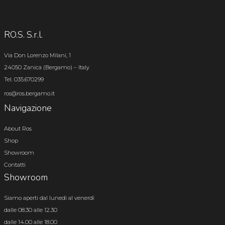
RO.S. S.r.l.
Via Don Lorenzo Milani, 1
24050 Zanica (Bergamo) – Italy
Tel. 035.670299
ros@ros.bergamo.it
Navigazione
About Ros
Shop
Showroom
Contatti
Showroom
Siamo aperti dal lunedì al venerdì
dalle 08.30 alle 12.30
dalle 14.00 alle 18.00