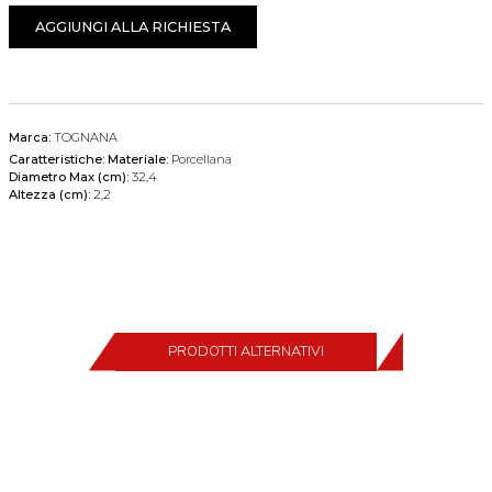
AGGIUNGI ALLA RICHIESTA
Marca:
TOGNANA
Caratteristiche:
Materiale:
Porcellana
Diametro Max (cm):
32,4
Altezza (cm):
2,2
PRODOTTI ALTERNATIVI