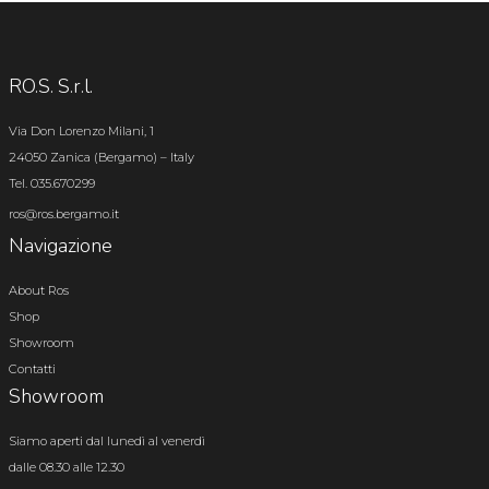
RO.S. S.r.l.
Via Don Lorenzo Milani, 1
24050 Zanica (Bergamo) – Italy
Tel. 035.670299
ros@ros.bergamo.it
Navigazione
About Ros
Shop
Showroom
Contatti
Showroom
Siamo aperti dal lunedì al venerdì
dalle 08.30 alle 12.30