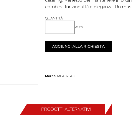
catering. Perfetto per mantenere in ordi
combina funzionalità e eleganza. Un must 
QUANTITÀ
Pezzi
Quantità
AGGIUNGI ALLA RICHIESTA
Marca:
MEALPLAK
PRODOTTI ALTERNATIVI