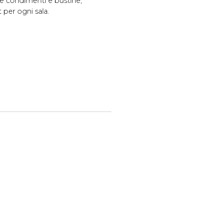
ne condimenti e bustine,
per ogni sala.