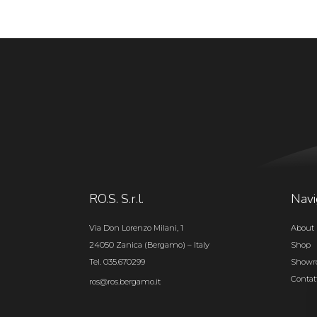
RO.S. S.r.l.
Navi
Via Don Lorenzo Milani, 1
About 
24050 Zanica (Bergamo) – Italy
Shop
Tel. 035.670299
Show
Contat
ros@ros.bergamo.it