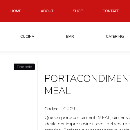
HOME
ABOUT
SHOP
CONTATTI
CUCINA
BAR
CATERING
Fine serie
PORTACONDIMENTI
MEAL
Codice:
TCP091
Questo portacondimenti MEAL, dimensioni
ideale per impreziosire i tavoli del vostro 