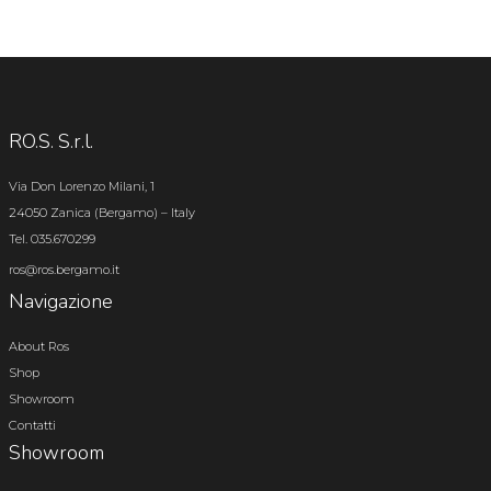
RO.S. S.r.l.
Via Don Lorenzo Milani, 1
24050 Zanica (Bergamo) – Italy
Tel. 035.670299
ros@ros.bergamo.it
Navigazione
About Ros
Shop
Showroom
Contatti
Showroom