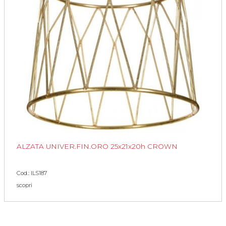
ALZATA UNIVER.FIN.ORO 25x21x20h CROWN
Cod.: ILS187
scopri