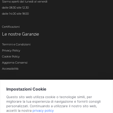
Siamo aperti dal lunedì al venerdì
dalle 08.30 alle 12.30
dalle 14.00 alle 18.00
Certificazioni
Le nostre Garanzie
Termini e Condizioni
Privacy Policy
Cookie Policy
Aggiorna Consensi
Accessibilità
© 2026 Tutti i diritti riservati · P.iva e c.f. 01496180165 · Iscr. registro imprese di
Bergamo n. 01496180165 · Capitale Sociale i.v. € 800.000,00