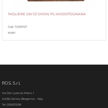
TAGLIERE GN 1/2 SHOW PL.WOODTOGNANA
Cod.: TGNM127
scopri
RO.S. S.r.l.
Via Don Lorenzo Milani, 1
24050 Zanica (Bergamo) – Italy
Tel. 035.670299