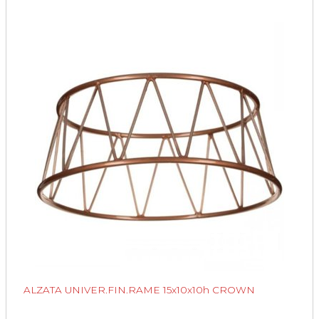
ALZATA UNIVER.FIN.RAME 15x10x10h CROWN