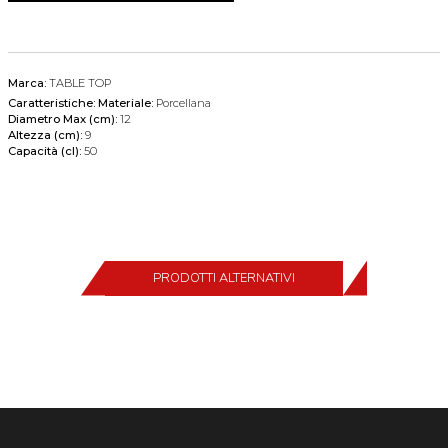
Marca:
TABLE TOP
Caratteristiche:
Materiale:
Porcellana
Diametro Max (cm):
12
Altezza (cm):
9
Capacità (cl):
50
PRODOTTI ALTERNATIVI