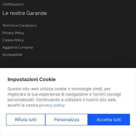
Certificazioni
Le nostre Garanzie
Termini e Condizioni
Privacy Policy
Cookie Policy
Aggiorna Consensi
Accessibilità
© 2026 Tutti i diritti riservati · P.iva e c.f. 01496180165 · Iscr. registro imprese di
Bergamo n. 01496180165 · Capitale Sociale i.v. € 800.000,00