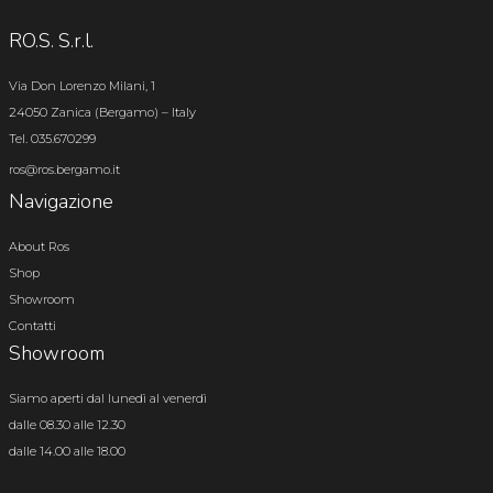
RO.S. S.r.l.
Via Don Lorenzo Milani, 1
24050 Zanica (Bergamo) – Italy
Tel. 035.670299
ros@ros.bergamo.it
Navigazione
About Ros
Shop
Showroom
Contatti
Showroom
Siamo aperti dal lunedì al venerdì
dalle 08.30 alle 12.30
dalle 14.00 alle 18.00