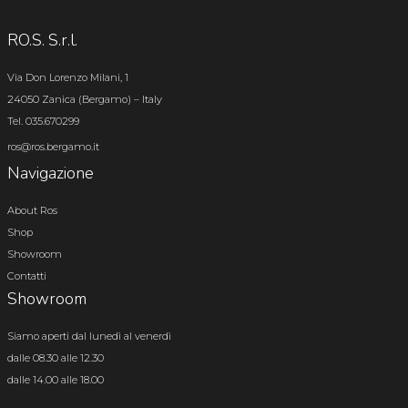
RO.S. S.r.l.
Via Don Lorenzo Milani, 1
24050 Zanica (Bergamo) – Italy
Tel. 035.670299
ros@ros.bergamo.it
Navigazione
About Ros
Shop
Showroom
Contatti
Showroom
Siamo aperti dal lunedì al venerdì
dalle 08.30 alle 12.30
dalle 14.00 alle 18.00