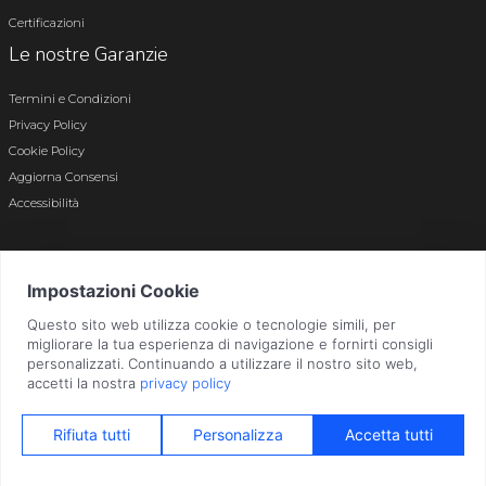
Certificazioni
Le nostre Garanzie
Termini e Condizioni
Privacy Policy
Cookie Policy
Aggiorna Consensi
Accessibilità
© 2026 Tutti i diritti riservati · P.iva e c.f. 01496180165 · Iscr. registro imprese di
Bergamo n. 01496180165 · Capitale Sociale i.v. € 800.000,00