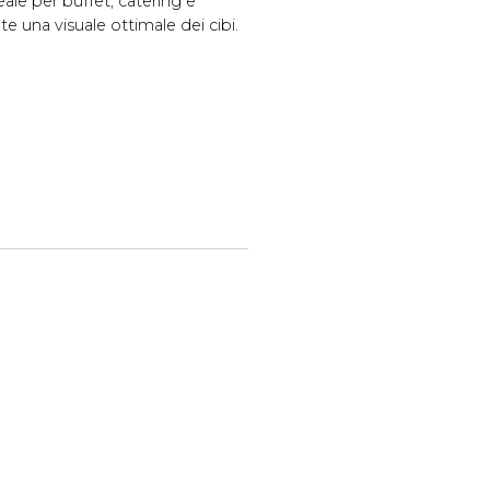
eale per buffet, catering e
te una visuale ottimale dei cibi.