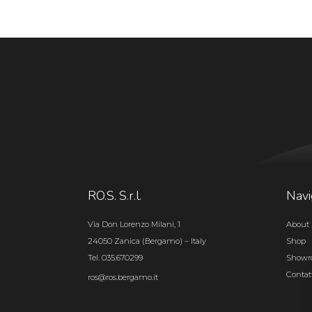
RO.S. S.r.l.
Navi
Via Don Lorenzo Milani, 1
About 
24050 Zanica (Bergamo) – Italy
Shop
Tel. 035.670299
Show
Contat
ros@ros.bergamo.it