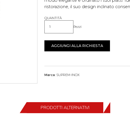
modo elegante e ordinato i tuoi piatti. Id
ristorazione, il suo design inclinato consen
QUANTITÀ
Pezzi
Quantità
AGGIUNGI ALLA RICHIESTA
Marca:
SUPREM-INOX
PRODOTTI ALTERNATIVI