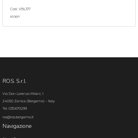
Cod.: VBL317
scopri
RO.S. S.r.l.
Via Don Lorenzo Milani, 1
24050 Zanica (Bergamo) – Italy
Tel. 035.670299
ros@ros.bergamo.it
Navigazione