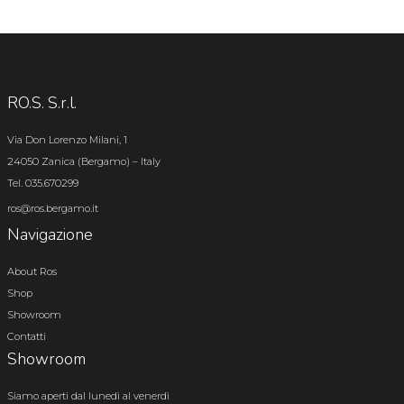
RO.S. S.r.l.
Via Don Lorenzo Milani, 1
24050 Zanica (Bergamo) – Italy
Tel. 035.670299
ros@ros.bergamo.it
Navigazione
About Ros
Shop
Showroom
Contatti
Showroom
Siamo aperti dal lunedì al venerdì