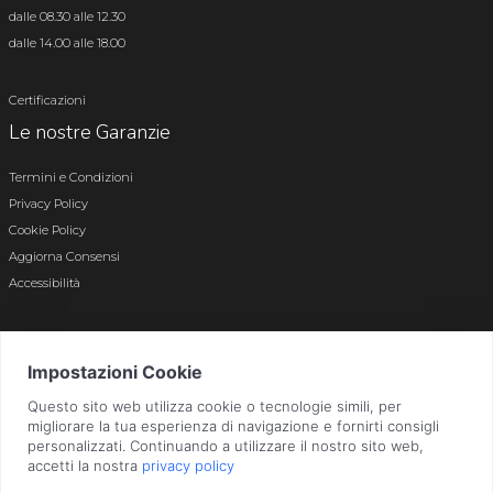
dalle 08.30 alle 12.30
dalle 14.00 alle 18.00
Certificazioni
Le nostre Garanzie
Termini e Condizioni
Privacy Policy
Cookie Policy
Aggiorna Consensi
Accessibilità
© 2026 Tutti i diritti riservati · P.iva e c.f. 01496180165 · Iscr. registro imprese di
Bergamo n. 01496180165 · Capitale Sociale i.v. € 800.000,00