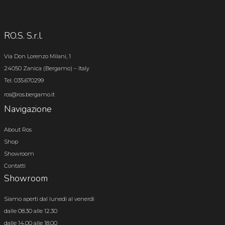
RO.S. S.r.l.
Via Don Lorenzo Milani, 1
24050 Zanica (Bergamo) – Italy
Tel. 035.670299
ros@ros.bergamo.it
Navigazione
About Ros
Shop
Showroom
Contatti
Showroom
Siamo aperti dal lunedì al venerdì
dalle 08.30 alle 12.30
dalle 14.00 alle 18.00