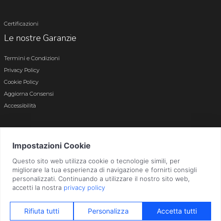
Certificazioni
Le nostre Garanzie
Termini e Condizioni
Privacy Policy
Cookie Policy
Aggiorna Consensi
Accessibilità
© 2026 Tutti i diritti riservati · P.iva e c.f. 01496180165 · Iscr. registro imprese di
Bergamo n. 01496180165 · Capitale Sociale i.v. € 800.000,00