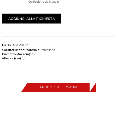
Confezione da 6 pezzi
Quantità
AGGIUNGI ALLA RICHIESTA
Marca:
SATURNIA
Caratteristiche:
Materiale:
Porcellana
Diametro Max (cm):
33
Altezza (cm):
1,8
PRODOTTI ALTERNATIVI