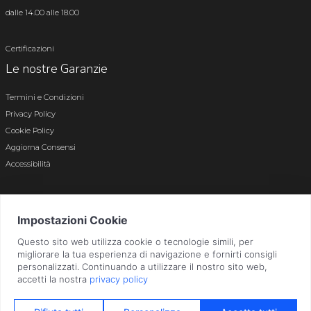
dalle 14.00 alle 18.00
Certificazioni
Le nostre Garanzie
Termini e Condizioni
Privacy Policy
Cookie Policy
Aggiorna Consensi
Accessibilità
© 2026 Tutti i diritti riservati · P.iva e c.f. 01496180165 · Iscr. registro imprese di
Bergamo n. 01496180165 · Capitale Sociale i.v. € 800.000,00