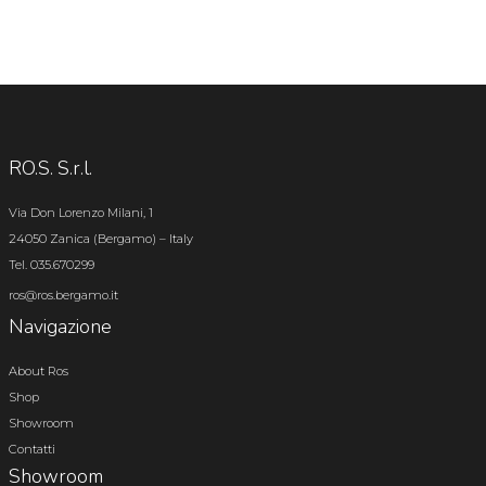
RO.S. S.r.l.
Via Don Lorenzo Milani, 1
24050 Zanica (Bergamo) – Italy
Tel. 035.670299
ros@ros.bergamo.it
Navigazione
About Ros
Shop
Showroom
Contatti
Showroom