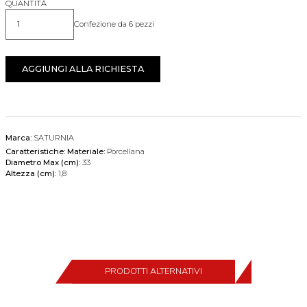
QUANTITÀ
Confezione da 6 pezzi
Quantità
AGGIUNGI ALLA RICHIESTA
Marca:
SATURNIA
Caratteristiche:
Materiale:
Porcellana
Diametro Max (cm):
33
Altezza (cm):
1,8
PRODOTTI ALTERNATIVI