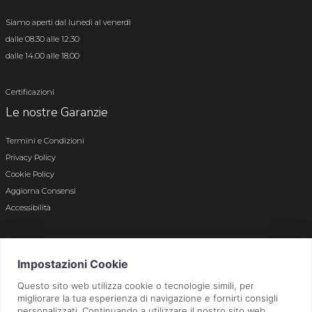
Siamo aperti dal lunedì al venerdì
dalle 08.30 alle 12.30
dalle 14.00 alle 18.00
Certificazioni
Le nostre Garanzie
Termini e Condizioni
Privacy Policy
Cookie Policy
Aggiorna Consensi
Accessibilità
© 2026 Tutti i diritti riservati · P.iva e c.f. 01496180165 · Iscr. registro imprese di
Bergamo n. 01496180165 · Capitale Sociale i.v. € 800.000,00