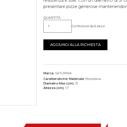
resistenza e stile. Con un diametro di 31 
presentare pizze generose mantenendone
QUANTITÀ
Confezione da 6 pezzi
Quantità
AGGIUNGI ALLA RICHIESTA
Marca:
SATURNIA
Caratteristiche:
Materiale:
Porcellana
Diametro Max (cm):
31
Altezza (cm):
1,7