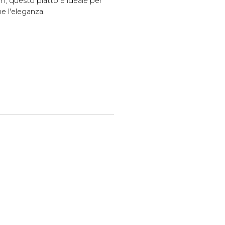
cm, questo piatto è ideale per
 l'eleganza.