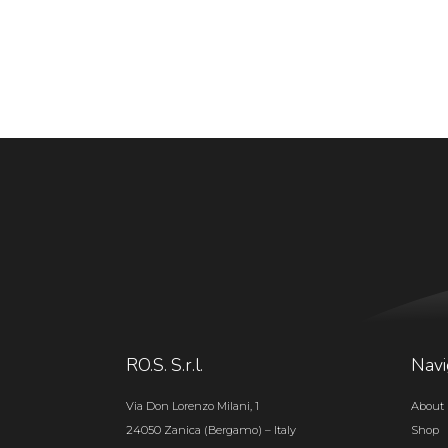
RO.S. S.r.l.
Navi
Via Don Lorenzo Milani, 1
About 
24050 Zanica (Bergamo) – Italy
Shop