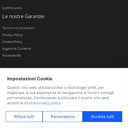
Certificazioni
Le nostre Garanzie
Termini e Condizioni
Privacy Policy
Cookie Policy
Aggiorna Consensi
Accessibilità
© 2026 Tutti i diritti riservati · P.iva e c.f. 01496180165 · Iscr. registro imprese di
Bergamo n. 01496180165 · Capitale Sociale i.v. € 800.000,00