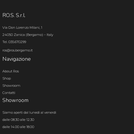
RO.S. S.r.l.
Via Don Lorenzo Milani, 1
24050 Zanica (Bergamo) – Italy
Tel. 035.670299
ros@ros.bergamo.it
Navigazione
About Ros
Shop
Showroom
Contatti
Showroom
Siamo aperti dal lunedì al venerdì
dalle 08.30 alle 12.30
dalle 14.00 alle 18.00