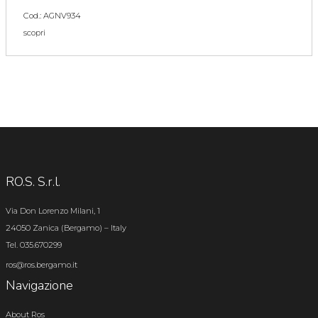
Cod.: AGNV934
scopri
RO.S. S.r.l.
Via Don Lorenzo Milani, 1
24050 Zanica (Bergamo) – Italy
Tel. 035.670299
ros@ros.bergamo.it
Navigazione
About Ros