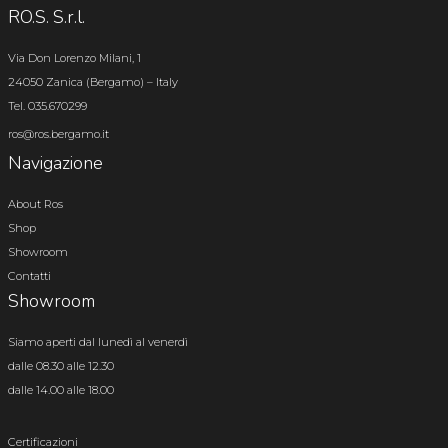
RO.S. S.r.l.
Via Don Lorenzo Milani, 1
24050 Zanica (Bergamo) – Italy
Tel. 035.670299
ros@ros.bergamo.it
Navigazione
About Ros
Shop
Showroom
Contatti
Showroom
Siamo aperti dal lunedì al venerdì
dalle 08.30 alle 12.30
dalle 14.00 alle 18.00
Certificazioni