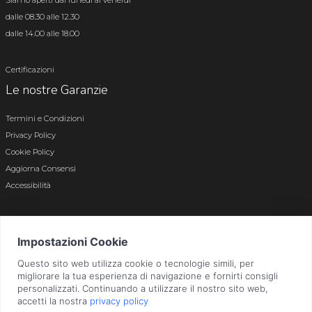
Siamo aperti dal lunedì al venerdì
dalle 08.30 alle 12.30
dalle 14.00 alle 18.00
Certificazioni
Le nostre Garanzie
Termini e Condizioni
Privacy Policy
Cookie Policy
Aggiorna Consensi
Accessibilità
© 2026 Tutti i diritti riservati · P.iva e c.f. 01496180165 · Iscr. registro imprese di
Bergamo n. 01496180165 · Capitale Sociale i.v. € 800.000,00