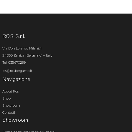
RO.S. S.r.l.
Via Don Lorenzo Milani, 1
24050 Zanica (Bergamo) – Italy
Tel. 035.670299
ros@ros.bergamo.it
Navigazione
About Ros
Shop
Showroom
Contatti
Showroom