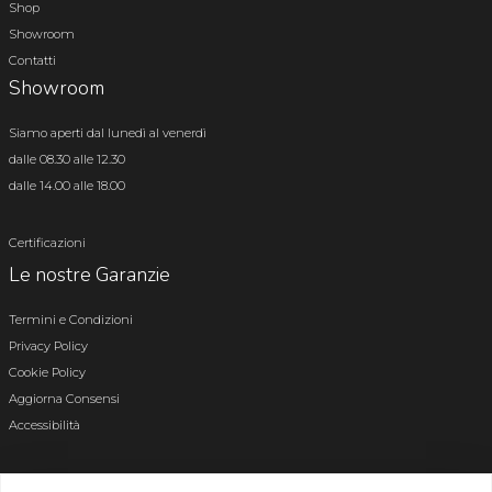
Shop
Showroom
Contatti
Showroom
Siamo aperti dal lunedì al venerdì
dalle 08.30 alle 12.30
dalle 14.00 alle 18.00
Certificazioni
Le nostre Garanzie
Termini e Condizioni
Privacy Policy
Cookie Policy
Aggiorna Consensi
Accessibilità