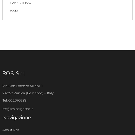
Cod.: SHU532
scopri
RO.S. S.r.l.
Via Don Lorenzo Milani, 1
24050 Zanica (Bergamo) – Italy
Tel. 035.670299
ros@ros.bergamo.it
Navigazione
About Ros