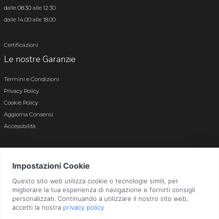
dalle 08.30 alle 12.30
dalle 14.00 alle 18.00
Certificazioni
Le nostre Garanzie
Termini e Condizioni
Privacy Policy
Cookie Policy
Aggiorna Consensi
Accessibilità
© 2026 Tutti i diritti riservati · P.iva e c.f. 01496180165 · Iscr. registro imprese di
Bergamo n. 01496180165 · Capitale Sociale i.v. € 800.000,00