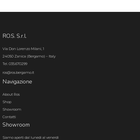
RO.S. S.r.l.
Via Don Lorenzo Milani, 1
24050 Zanica (Bergamo) – Italy
Tel. 035.670299
ros@ros.bergamo.it
Navigazione
About Ros
Shop
Showroom
Contatti
Showroom
Siamo aperti dal lunedì al venerdì