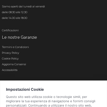
Siamo aperti dal lunedì al venerdì
dalle 08.30 alle 12.30
dalle 14.00 alle 18.00
Certificazioni
Le nostre Garanzie
Termini e Condizioni
Privacy Policy
Cookie Policy
Aggiorna Consensi
Accessibilità
© 2026 Tutti i diritti riservati · P.iva e c.f. 01496180165 · Iscr. registro imprese di
Bergamo n. 01496180165 · Capitale Sociale i.v. € 800.000,00