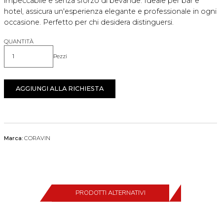
impeccabile e senza sforzo di bevande. Ideale per bar e
hotel, assicura un'esperienza elegante e professionale in ogni
occasione. Perfetto per chi desidera distinguersi.
QUANTITÀ
Pezzi
Quantità
AGGIUNGI ALLA RICHIESTA
Marca:
CORAVIN
PRODOTTI ALTERNATIVI