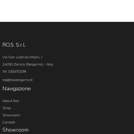
RO.S. S.r.l.
Via Don Lorenzo Milani, 1
24050 Zanica (Bergamo) – Italy
Tel. 035.670299
ros@ros.bergamo.it
Navigazione
About Ros
Shop
Showroom
Contatti
Showroom