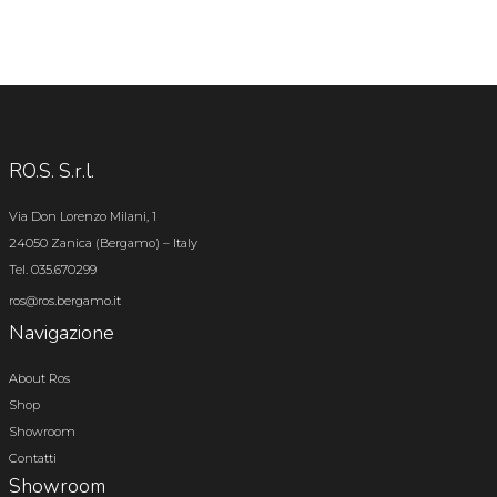
RO.S. S.r.l.
Via Don Lorenzo Milani, 1
24050 Zanica (Bergamo) – Italy
Tel. 035.670299
ros@ros.bergamo.it
Navigazione
About Ros
Shop
Showroom
Contatti
Showroom