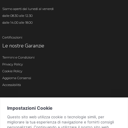
Siamo aperti dal lunedì al venerdì
dalle 08.30 alle 12.30
dalle 14.00 alle 18.00
Certificazioni
Le nostre Garanzie
Termini e Condizioni
Privacy Policy
Cookie Policy
Aggiorna Consensi
Accessibilità
© 2026 Tutti i diritti riservati · P.iva e c.f. 01496180165 · Iscr. registro imprese di
Bergamo n. 01496180165 · Capitale Sociale i.v. € 800.000,00