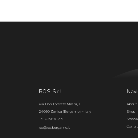
RO.S. S.r.l.
Navi
Via Don Lorenzo Milani, 1
About 
24050 Zanica (Bergamo) – Italy
Shop
Tel. 035.670299
Show
Contat
ros@ros.bergamo.it