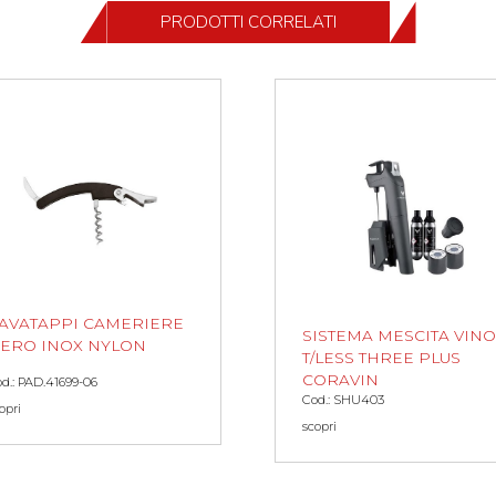
PRODOTTI CORRELATI
AVATAPPI CAMERIERE
SISTEMA MESCITA VINO
ERO INOX NYLON
T/LESS THREE PLUS
CORAVIN
d.: PAD.41699-06
Cod.: SHU403
opri
scopri