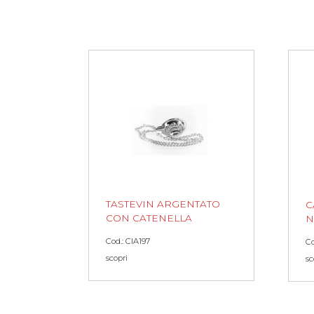
TASTEVIN ARGENTATO
C
CON CATENELLA
N
Cod.: CIA197
Co
scopri
sc