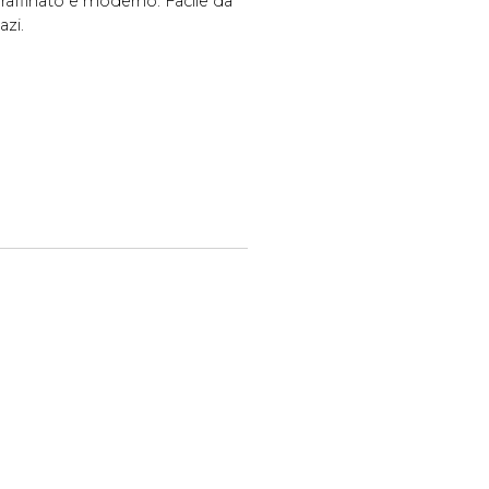
 raffinato e moderno. Facile da
azi.