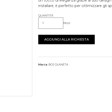
un tocco di eleganza grazie al suo design
installare, è perfetto per ottimizzare gli sp
QUANTITÀ
Pezzi
Quantità
AGGIUNGI ALLA RICHIESTA
Marca:
BOJ OLANETA