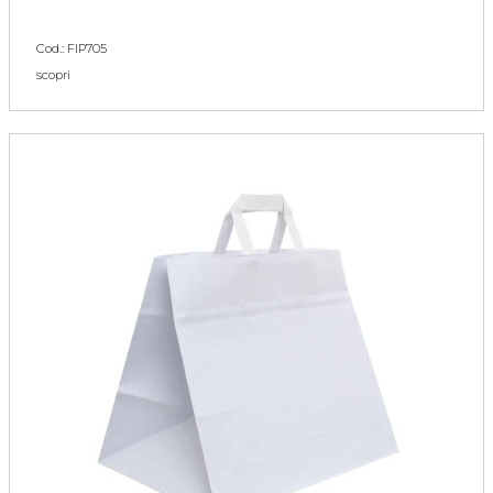
Cod.: FIP705
scopri