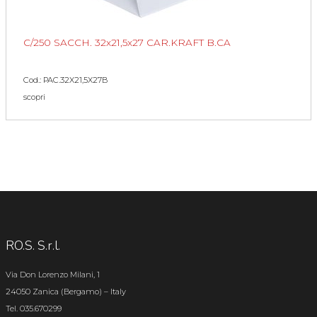
C/250 SACCH. 32x21,5x27 CAR.KRAFT B.CA
Cod.: PAC.32X21,5X27B
scopri
RO.S. S.r.l.
Via Don Lorenzo Milani, 1
24050 Zanica (Bergamo) – Italy
Tel. 035.670299