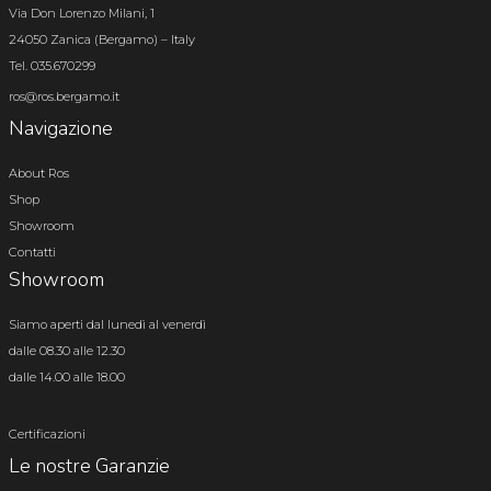
Via Don Lorenzo Milani, 1
24050 Zanica (Bergamo) – Italy
Tel. 035.670299
ros@ros.bergamo.it
Navigazione
About Ros
Shop
Showroom
Contatti
Showroom
Siamo aperti dal lunedì al venerdì
dalle 08.30 alle 12.30
dalle 14.00 alle 18.00
Certificazioni
Le nostre Garanzie