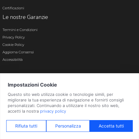
Certificazioni
Le nostre Garanzie
Termini e Condizioni
Privacy Policy
Cookie Policy
Aggiorna Consensi
Accessibilità
© 2026 Tutti i diritti riservati · P.iva e c.f. 01496180165 · Iscr. registro imprese di
Bergamo n. 01496180165 · Capitale Sociale i.v. € 800.000,00