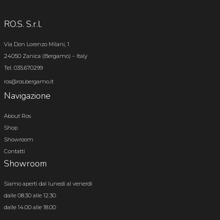
RO.S. S.r.l.
Via Don Lorenzo Milani, 1
24050 Zanica (Bergamo) – Italy
Tel. 035.670299
ros@ros.bergamo.it
Navigazione
About Ros
Shop
Showroom
Contatti
Showroom
Siamo aperti dal lunedì al venerdì
dalle 08.30 alle 12.30
dalle 14.00 alle 18.00