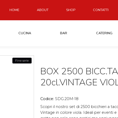
HOME
ABOUT
SHOP
CONTATTI
CUCINA
BAR
CATERING
Fine serie
BOX 2500 BICC.T
20cl.VINTAGE VIO
Codice:
SDG.20M-18
Scopri il nostro set di 2500 bicchieri a tac
Vintage in colore viola. Ideali per eventi e