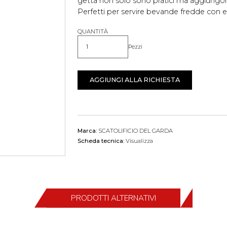
getta non solo sono pratici ma aggiungono
Perfetti per servire bevande fredde con 
QUANTITÀ
Pezzi
Quantità
AGGIUNGI ALLA RICHIESTA
Marca:
SCATOLIFICIO DEL GARDA
Scheda tecnica:
Visualizza
PRODOTTI ALTERNATIVI