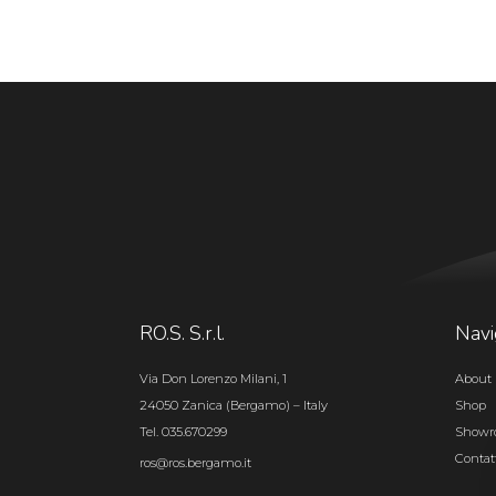
RO.S. S.r.l.
Navi
Via Don Lorenzo Milani, 1
About 
24050 Zanica (Bergamo) – Italy
Shop
Tel. 035.670299
Show
Contat
ros@ros.bergamo.it