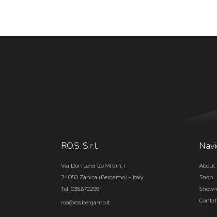
RO.S. S.r.l.
Navi
Via Don Lorenzo Milani, 1
About 
24050 Zanica (Bergamo) – Italy
Shop
Tel. 035.670299
Show
Contat
ros@ros.bergamo.it