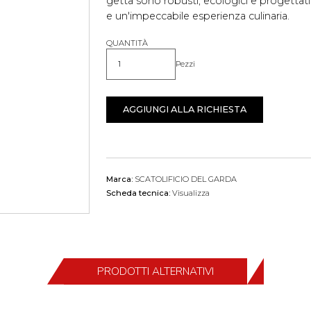
getta sono robusti, ecologici e progettati
e un'impeccabile esperienza culinaria.
QUANTITÀ
Pezzi
Quantità
AGGIUNGI ALLA RICHIESTA
Marca:
SCATOLIFICIO DEL GARDA
Scheda tecnica:
Visualizza
PRODOTTI ALTERNATIVI