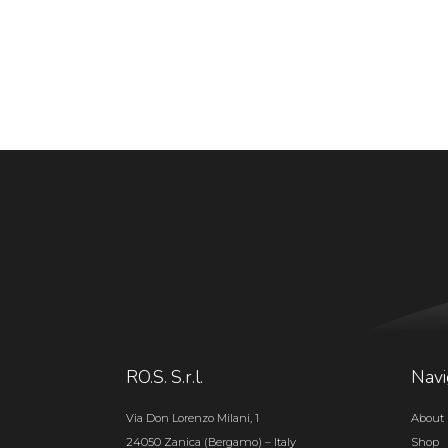
RO.S. S.r.l.
Navi
Via Don Lorenzo Milani, 1
About 
24050 Zanica (Bergamo) – Italy
Shop