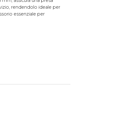
8 mm, assicura una presa
rvizio, rendendolo ideale per
essorio essenziale per