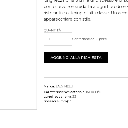
lunghezza di 19,5 cm e uno spessore di 1,
confortevole e si adatta a ogni tipo di se
ristoranti e catering di alta classe. Un acc
apparecchiare con stile.
QUANTITÀ
Confezione da 12 pezzi
Quantità
AGGIUNGI ALLA RICHIESTA
Marca:
SALVINELLI
Caratteristiche:
Materiale:
INOX 18/C
Lunghezza (cm):
22
Spessore (mm):
3