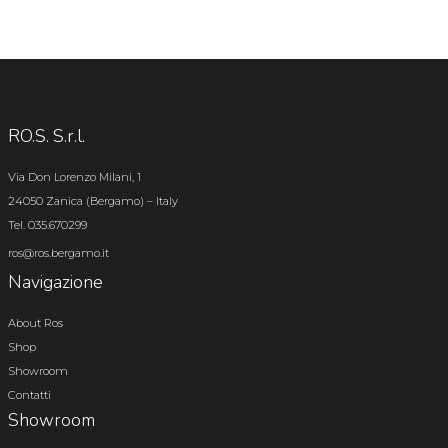
RO.S. S.r.l.
Via Don Lorenzo Milani, 1
24050 Zanica (Bergamo) – Italy
Tel. 035.670299
ros@ros.bergamo.it
Navigazione
About Ros
Shop
Showroom
Contatti
Showroom