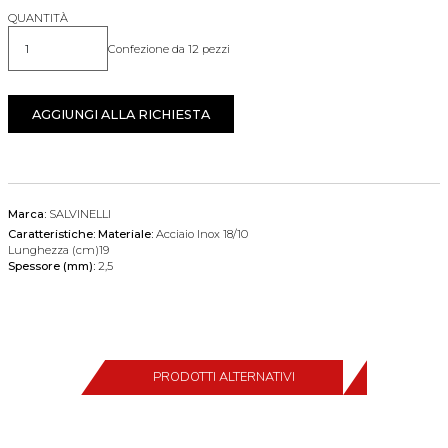
QUANTITÀ
Confezione da 12 pezzi
Quantità
AGGIUNGI ALLA RICHIESTA
Marca:
SALVINELLI
Caratteristiche:
Materiale:
Acciaio Inox 18/10
Lunghezza (cm)19
Spessore (mm):
2,5
PRODOTTI ALTERNATIVI