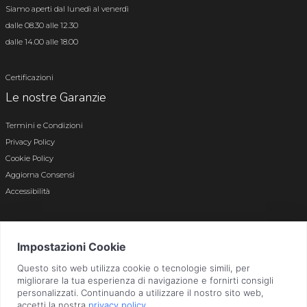
Siamo aperti dal lunedì al venerdì
dalle 08.30 alle 12.30
dalle 14.00 alle 18.00
Certificazioni
Le nostre Garanzie
Termini e Condizioni
Privacy Policy
Cookie Policy
Aggiorna Consensi
Accessibilità
© 2026 Tutti i diritti riservati · P.iva e c.f. 01496180165 · Iscr. registro imprese di
Bergamo n. 01496180165 · Capitale Sociale i.v. € 800.000,00