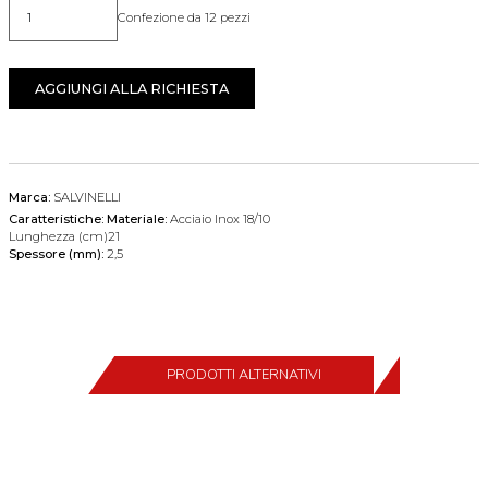
Confezione da 12 pezzi
Quantità
AGGIUNGI ALLA RICHIESTA
Marca:
SALVINELLI
Caratteristiche:
Materiale:
Acciaio Inox 18/10
Lunghezza (cm)21
Spessore (mm):
2,5
PRODOTTI ALTERNATIVI