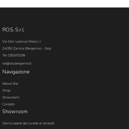
RO.S. S.r.l.
Via Don Lorenzo Milani, 1
24050 Zanica (Bergamo) – Italy
Tel. 035.670299
ros@ros.bergamo.it
Navigazione
About Ros
Shop
Showroom
Contatti
Showroom
Siamo aperti dal lunedì al venerdì