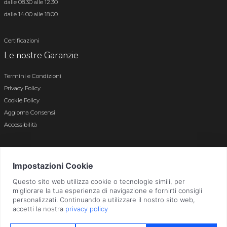
dalle 08.30 alle 12.30
dalle 14.00 alle 18.00
Certificazioni
Le nostre Garanzie
Termini e Condizioni
Privacy Policy
Cookie Policy
Aggiorna Consensi
Accessibilità
© 2026 Tutti i diritti riservati · P.iva e c.f. 01496180165 · Iscr. registro imprese di
Bergamo n. 01496180165 · Capitale Sociale i.v. € 800.000,00