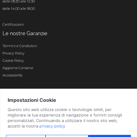
dalle 08.30 alle 12.30
dalle 14.00 alle 18.00
Certificazioni
Le nostre Garanzie
Termini e Condizioni
Privacy Policy
Cookie Policy
Aggiorna Consensi
Accessibilità
© 2026 Tutti i diritti riservati · P.iva e c.f. 01496180165 · Iscr. registro imprese di
Bergamo n. 01496180165 · Capitale Sociale i.v. € 800.000,00