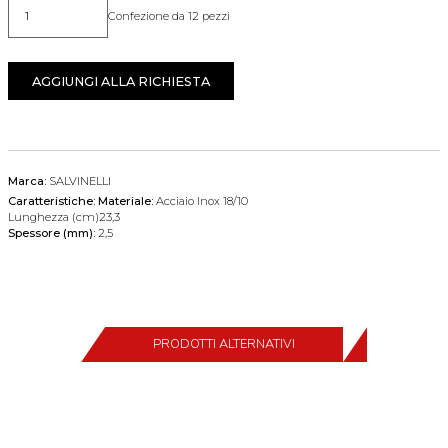
Confezione da 12 pezzi
Quantità
AGGIUNGI ALLA RICHIESTA
Marca:
SALVINELLI
Caratteristiche:
Materiale:
Acciaio Inox 18/10
Lunghezza (cm)23,3
Spessore (mm):
2,5
PRODOTTI ALTERNATIVI