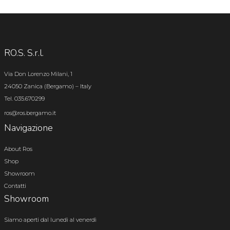
RO.S. S.r.l.
Via Don Lorenzo Milani, 1
24050 Zanica (Bergamo) – Italy
Tel. 035.670299
ros@ros.bergamo.it
Navigazione
About Ros
Shop
Showroom
Contatti
Showroom
Siamo aperti dal lunedì al venerdì