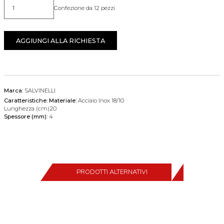
Confezione da 12 pezzi
Quantità
AGGIUNGI ALLA RICHIESTA
Marca:
SALVINELLI
Caratteristiche:
Materiale:
Acciaio Inox 18/10
Lunghezza (cm)20
Spessore (mm):
4
PRODOTTI ALTERNATIVI