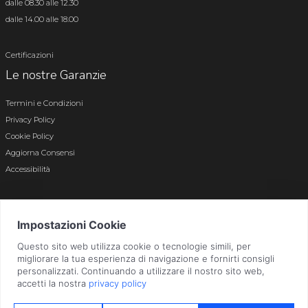
dalle 08.30 alle 12.30
dalle 14.00 alle 18.00
Certificazioni
Le nostre Garanzie
Termini e Condizioni
Privacy Policy
Cookie Policy
Aggiorna Consensi
Accessibilità
© 2026 Tutti i diritti riservati · P.iva e c.f. 01496180165 · Iscr. registro imprese di
Bergamo n. 01496180165 · Capitale Sociale i.v. € 800.000,00