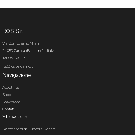
RO.S. S.r.l.
Via Don Lorenzo Milani, 1
24050 Zanica (Bergamo) – Italy
Tel. 035.670299
ros@ros.bergamo.it
Navigazione
About Ros
Shop
Showroom
Contatti
Showroom
Siamo aperti dal lunedì al venerdì