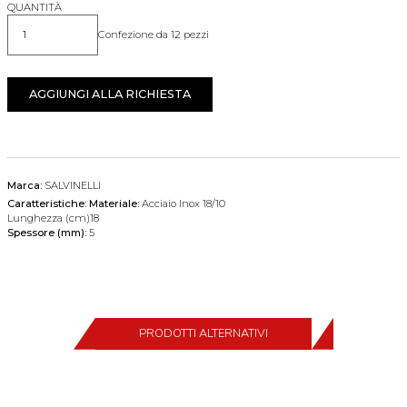
QUANTITÀ
Confezione da 12 pezzi
Quantità
AGGIUNGI ALLA RICHIESTA
Marca:
SALVINELLI
Caratteristiche:
Materiale:
Acciaio Inox 18/10
Lunghezza (cm)18
Spessore (mm):
5
PRODOTTI ALTERNATIVI