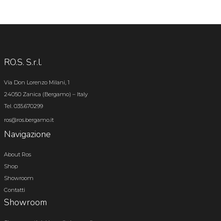
RO.S. S.r.l.
Via Don Lorenzo Milani, 1
24050 Zanica (Bergamo) – Italy
Tel. 035.670299
ros@ros.bergamo.it
Navigazione
About Ros
Shop
Showroom
Contatti
Showroom