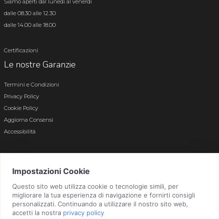
Siamo aperti dal lunedì al venerdì
dalle 08.30 alle 12.30
dalle 14.00 alle 18.00
Certificazioni
Le nostre Garanzie
Termini e Condizioni
Privacy Policy
Cookie Policy
Aggiorna Consensi
Accessibilità
© 2026 Tutti i diritti riservati · P.iva e c.f. 01496180165 · Iscr. registro imprese di
Bergamo n. 01496180165 · Capitale Sociale i.v. € 800.000,00