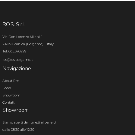
RO.S. S.r.l.
Via Don Lorenzo Milani, 1
24050 Zanica (Bergamo) – Italy
Tel. 035.670299
ros@ros.bergamo.it
Navigazione
About Ros
Shop
Showroom
Contatti
Showroom
Siamo aperti dal lunedì al venerdì
dalle 08.30 alle 12.30