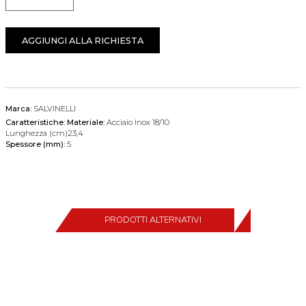
Quantità
AGGIUNGI ALLA RICHIESTA
Marca:
SALVINELLI
Caratteristiche:
Materiale:
Acciaio Inox 18/10
Lunghezza (cm)23,4
Spessore (mm):
5
PRODOTTI ALTERNATIVI