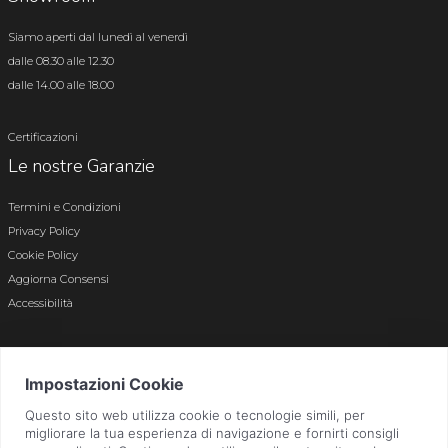
Siamo aperti dal lunedì al venerdì
dalle 08.30 alle 12.30
dalle 14.00 alle 18.00
Certificazioni
Le nostre Garanzie
Termini e Condizioni
Privacy Policy
Cookie Policy
Aggiorna Consensi
Accessibilità
© 2026 Tutti i diritti riservati · P.iva e c.f. 01496180165 · Iscr. registro imprese di
Bergamo n. 01496180165 · Capitale Sociale i.v. € 800.000,00