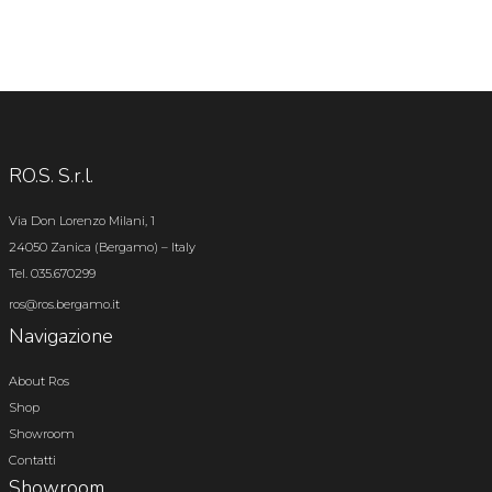
RO.S. S.r.l.
Via Don Lorenzo Milani, 1
24050 Zanica (Bergamo) – Italy
Tel. 035.670299
ros@ros.bergamo.it
Navigazione
About Ros
Shop
Showroom
Contatti
Showroom