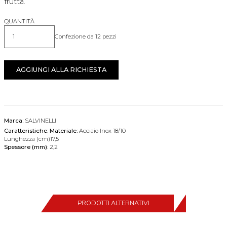
frutta.
QUANTITÀ
Confezione da 12 pezzi
Quantità
AGGIUNGI ALLA RICHIESTA
Marca:
SALVINELLI
Caratteristiche:
Materiale:
Acciaio Inox 18/10
Lunghezza (cm)17,5
Spessore (mm):
2,2
PRODOTTI ALTERNATIVI