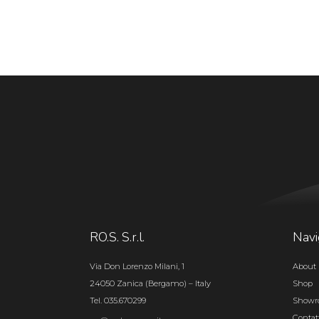
RO.S. S.r.l.
Navi
Via Don Lorenzo Milani, 1
About 
24050 Zanica (Bergamo) – Italy
Shop
Tel. 035.670299
Show
Contat