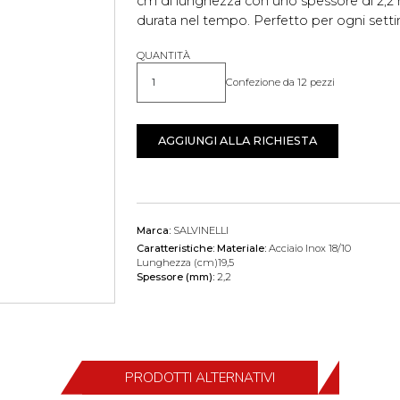
cm di lunghezza con uno spessore di 2,
durata nel tempo. Perfetto per ogni setti
QUANTITÀ
Confezione da 12 pezzi
Quantità
AGGIUNGI ALLA RICHIESTA
Marca:
SALVINELLI
Caratteristiche:
Materiale:
Acciaio Inox 18/10
Lunghezza (cm)19,5
Spessore (mm):
2,2
PRODOTTI ALTERNATIVI