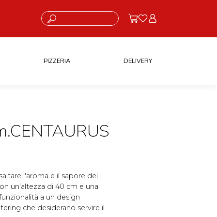
Cosa stai cercando?
PIZZERIA
DELIVERY
m.CENTAURUS
altare l'aroma e il sapore dei
 con un'altezza di 40 cm e una
funzionalità a un design
atering che desiderano servire il