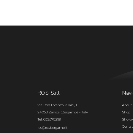
RO.S. S.r.l.
Navi
Via Don Lorenzo Milani, 1
About 
24050 Zanica (Bergamo) – Italy
Shop
Tel. 035.670299
Show
Contat
ros@ros.bergamo.it