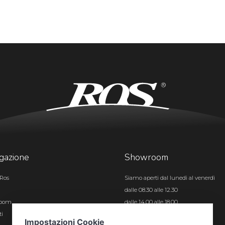
gazione
Showroom
Ros
Siamo aperti dal lunedì al venerdì
dalle 08.30 alle 12.30
room
dalle 14.00 alle 18.00
ti