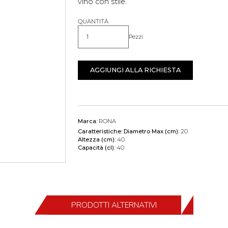
vino con stile.
QUANTITÀ
Pezzi
Quantità
AGGIUNGI ALLA RICHIESTA
Marca:
RONA
Caratteristiche:
Diametro Max (cm):
20
Altezza (cm):
40
Capacità (cl):
40
PRODOTTI ALTERNATIVI