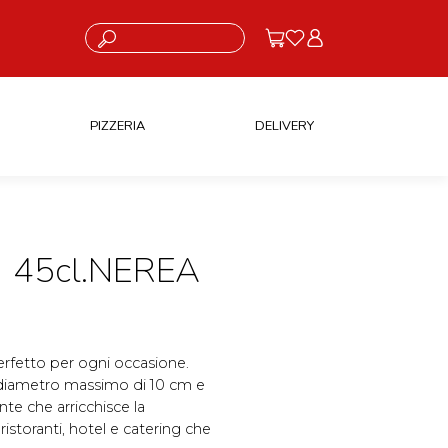
Cosa stai cercando?
PIZZERIA
DELIVERY
 45cl.NEREA
perfetto per ogni occasione.
un diametro massimo di 10 cm e
nte che arricchisce la
ristoranti, hotel e catering che