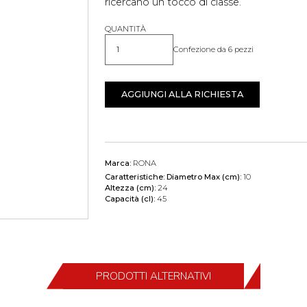
ricercano un tocco di classe.
QUANTITÀ
Confezione da 6 pezzi
Quantità
AGGIUNGI ALLA RICHIESTA
Marca:
RONA
Caratteristiche:
Diametro Max (cm):
10
Altezza (cm):
24
Capacità (cl):
45
PRODOTTI ALTERNATIVI