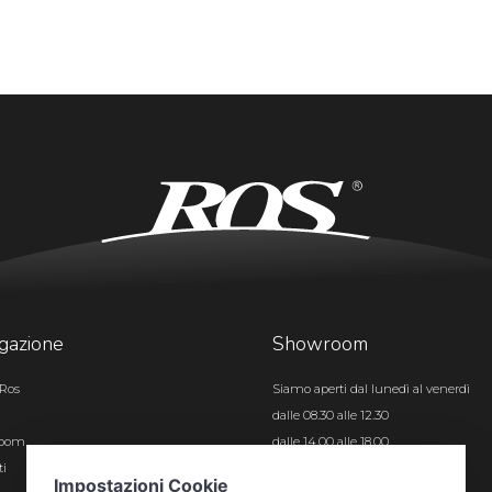
gazione
Showroom
Ros
Siamo aperti dal lunedì al venerdì
dalle 08.30 alle 12.30
room
dalle 14.00 alle 18.00
ti