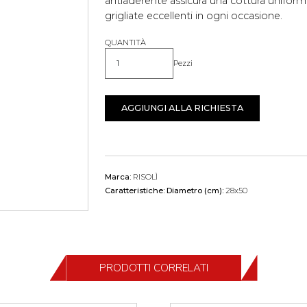
antiaderente assicura una cottura uniforme
grigliate eccellenti in ogni occasione.
QUANTITÀ
Pezzi
Quantità
AGGIUNGI ALLA RICHIESTA
Marca:
RISOLÌ
Caratteristiche:
Diametro (cm):
28x50
PRODOTTI CORRELATI