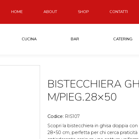
HOME
ABOUT
SHOP
CONTATTI
CUCINA
BAR
CATERING
BISTECCHIERA GH
M/PIEG.28×50
Codice:
RIS107
Scopri la bistecchiera in ghisa doppia co
28×50 cm, perfetta per chi cerca praticità 