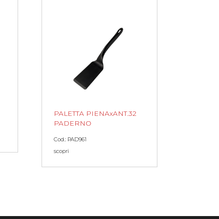
PALETTA PIENAxANT.32
PADERNO
Cod.: PAD961
scopri