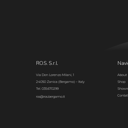
RO.S. S.r.l.
Navi
Via Don Lorenzo Milani, 1
About 
24050 Zanica (Bergamo) – Italy
Shop
Tel. 035.670299
Show
Contat
ros@ros.bergamo.it