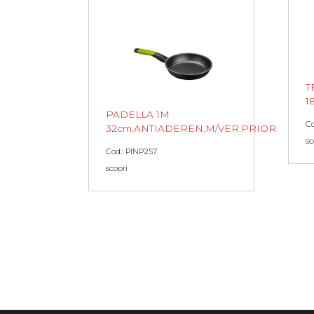
T
1
PADELLA 1M
Co
32cm.ANTIADEREN.M/VER.PRIOR
sc
Cod.: PINP257
scopri