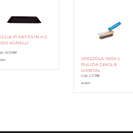
EGLIA 1/1 ANT.ES.IN.H.2
82SS AGNELLI
d.: AGN981
SPAZZOLA INOX x
opri
PULIZIA GRIGLIE
GIMETAL
Cod.: GIT188
scopri