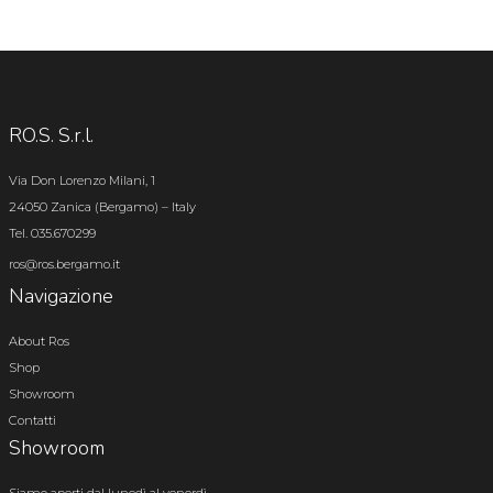
RO.S. S.r.l.
Via Don Lorenzo Milani, 1
24050 Zanica (Bergamo) – Italy
Tel. 035.670299
ros@ros.bergamo.it
Navigazione
About Ros
Shop
Showroom
Contatti
Showroom