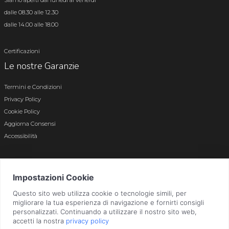
Siamo aperti dal lunedì al venerdì
dalle 08.30 alle 12.30
dalle 14.00 alle 18.00
Certificazioni
Le nostre Garanzie
Termini e Condizioni
Privacy Policy
Cookie Policy
Aggiorna Consensi
Accessibilità
© 2026 Tutti i diritti riservati · P.iva e c.f. 01496180165 · Iscr. registro imprese di
Bergamo n. 01496180165 · Capitale Sociale i.v. € 800.000,00