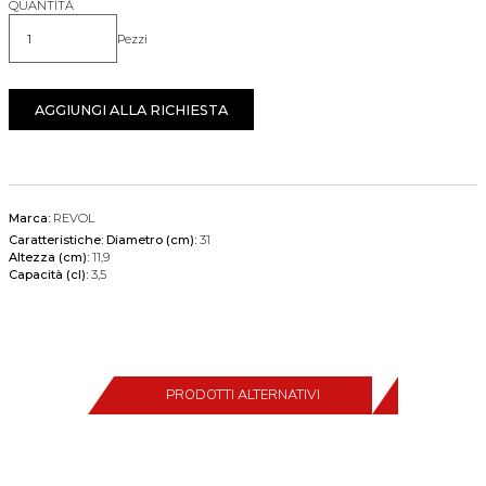
QUANTITÀ
Pezzi
Quantità
AGGIUNGI ALLA RICHIESTA
Marca:
REVOL
Caratteristiche:
Diametro (cm):
31
Altezza (cm):
11,9
Capacità (cl):
3,5
PRODOTTI ALTERNATIVI