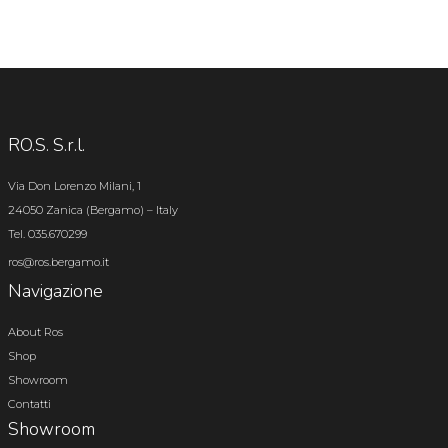
RO.S. S.r.l.
Via Don Lorenzo Milani, 1
24050 Zanica (Bergamo) – Italy
Tel. 035.670299
ros@ros.bergamo.it
Navigazione
About Ros
Shop
Showroom
Contatti
Showroom