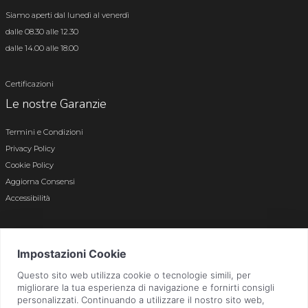
Siamo aperti dal lunedì al venerdì
dalle 08.30 alle 12.30
dalle 14.00 alle 18.00
Certificazioni
Le nostre Garanzie
Termini e Condizioni
Privacy Policy
Cookie Policy
Aggiorna Consensi
Accessibilità
© 2026 Tutti i diritti riservati · P.iva e c.f. 01496180165 · Iscr. registro imprese di
Bergamo n. 01496180165 · Capitale Sociale i.v. € 800.000,00