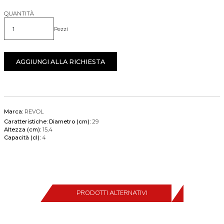
QUANTITÀ
Pezzi
Quantità
AGGIUNGI ALLA RICHIESTA
Marca:
REVOL
Caratteristiche:
Diametro (cm):
29
Altezza (cm):
15,4
Capacità (cl):
4
PRODOTTI ALTERNATIVI