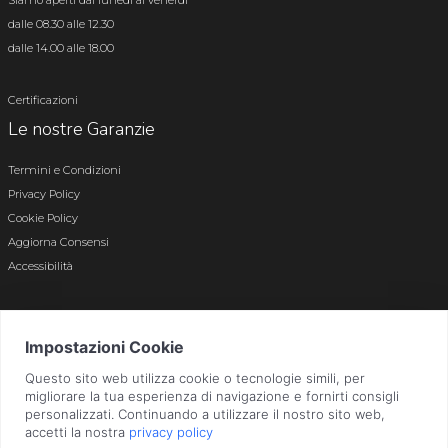
Siamo aperti dal lunedì al venerdì
dalle 08.30 alle 12.30
dalle 14.00 alle 18.00
Certificazioni
Le nostre Garanzie
Termini e Condizioni
Privacy Policy
Cookie Policy
Aggiorna Consensi
Accessibilità
© 2026 Tutti i diritti riservati · P.iva e c.f. 01496180165 · Iscr. registro imprese di
Bergamo n. 01496180165 · Capitale Sociale i.v. € 800.000,00