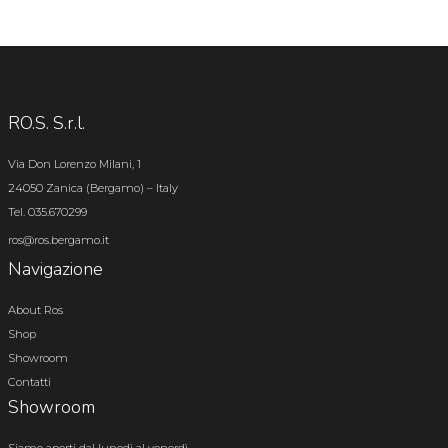
RO.S. S.r.l.
Via Don Lorenzo Milani, 1
24050 Zanica (Bergamo) – Italy
Tel. 035.670299
ros@ros.bergamo.it
Navigazione
About Ros
Shop
Showroom
Contatti
Showroom