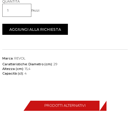
QUANTITÀ
Pezzi
Quantità
AGGIUNGI ALLA RICHIESTA
Marca:
REVOL
Caratteristiche:
Diametro (cm):
29
Altezza (cm):
15,4
Capacità (cl):
4
PRODOTTI ALTERNATIVI