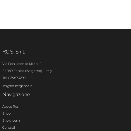
RO.S. S.r.l.
Via Don Lorenzo Milani, 1
24050 Zanica (Bergamo) – Italy
Tel. 035.670299
ros@ros.bergamo.it
Navigazione
About Ros
Shop
Showroom
Contatti