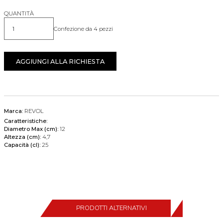
QUANTITÀ
Confezione da 4 pezzi
Quantità
AGGIUNGI ALLA RICHIESTA
Marca:
REVOL
Caratteristiche:
Diametro Max (cm):
12
Altezza (cm):
4,7
Capacità (cl):
25
PRODOTTI ALTERNATIVI