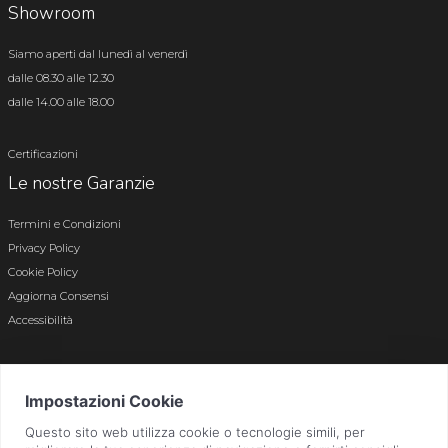
Showroom
Siamo aperti dal lunedì al venerdì
dalle 08.30 alle 12.30
dalle 14.00 alle 18.00
Certificazioni
Le nostre Garanzie
Termini e Condizioni
Privacy Policy
Cookie Policy
Aggiorna Consensi
Accessibilità
© 2026 Tutti i diritti riservati · P.iva e c.f. 01496180165 · Iscr. registro imprese di
Bergamo n. 01496180165 · Capitale Sociale i.v. € 800.000,00