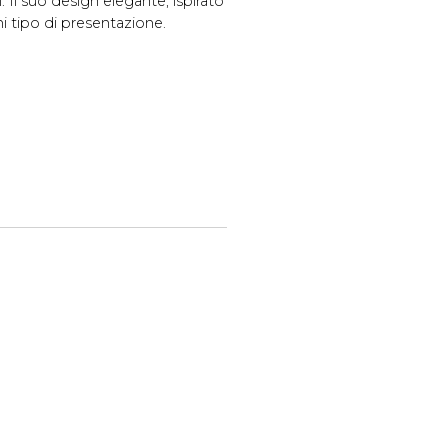
. Il suo design elegante, ispirato
i tipo di presentazione.