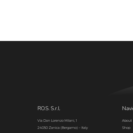
RO.S. S.r.l.
Navi
Via Don Lorenzo Milani, 1
About 
24050 Zanica (Bergamo) – Italy
Shop